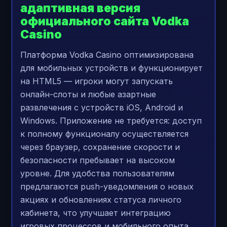
адаптивная версия
официального сайта Vodka
Casino
Платформа Vodka Casino оптимизирована
для мобильных устройств и функционирует
на HTML5 — игроки могут запускать
онлайн-слоты и любые азартные
развлечения с устройств iOS, Android и
Windows. Приложение не требуется: доступ
к полному функционалу осуществляется
через браузер, сохранение скорости и
безопасности пребывает на высоком
уровне. Для удобства пользователям
предлагаются push-уведомления о новых
акциях и обновлениях статуса личного
кабинета, что улучшает интеграцию
игровых процессов и мобильного опыта.