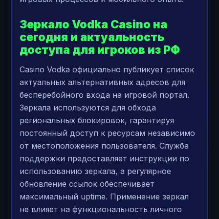
Зеркало Vodka Casino на
сегодня и актуальность
доступа для игроков из РФ
Casino Vodka официально публикует список
актуальных альтернативных адресов для
бесперебойного входа на игровой портал.
Зеркала используются для обхода
региональных блокировок, гарантируя
постоянный доступ к ресурсам независимо
от местоположения пользователя. Служба
поддержки предоставляет инструкции по
использованию зеркала, а регулярное
обновление ссылок обеспечивает
максимальный uptime. Применение зеркал
не влияет на функциональность личного