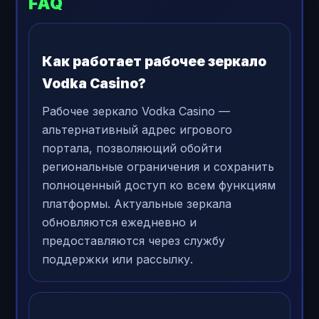
FAQ
Как работает рабочее зеркало
Vodka Casino?
Рабочее зеркало Vodka Casino —
альтернативный адрес игрового
портала, позволяющий обойти
региональные ограничения и сохранить
полноценный доступ ко всем функциям
платформы. Актуальные зеркала
обновляются ежедневно и
предоставляются через службу
поддержки или рассылку.