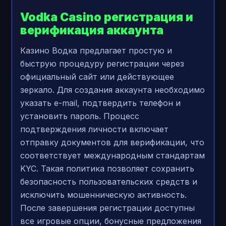
Vodka Casino регистрация и
верификация аккаунта
Казино Водка предлагает простую и
быструю процедуру регистрации через
официальный сайт или действующее
зеркало. Для создания аккаунта необходимо
указать e-mail, подтвердить телефон и
установить пароль. Процесс
подтверждения личности включает
отправку документов для верификации, что
соответствует международным стандартам
KYC. Такая политика позволяет сохранить
безопасность пользовательских средств и
исключить мошенническую активность.
После завершения регистрации доступны
все игровые опции, бонусные предложения