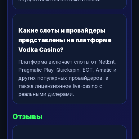
Какие слоты и провайдеры
представлены на платформе
Vodka Casino?
Платформа включает слоты от NetEnt,
Pragmatic Play, Quickspin, EGT, Amatic и
других популярных провайдеров, а
также лицензионное live-casino с
реальными дилерами.
Отзывы