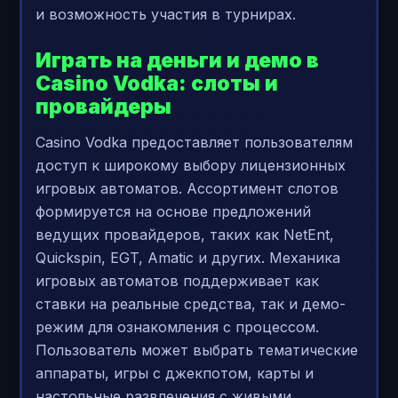
и возможность участия в турнирах.
Играть на деньги и демо в
Casino Vodka: слоты и
провайдеры
Casino Vodka предоставляет пользователям
доступ к широкому выбору лицензионных
игровых автоматов. Ассортимент слотов
формируется на основе предложений
ведущих провайдеров, таких как NetEnt,
Quickspin, EGT, Amatic и других. Механика
игровых автоматов поддерживает как
ставки на реальные средства, так и демо-
режим для ознакомления с процессом.
Пользователь может выбрать тематические
аппараты, игры с джекпотом, карты и
настольные развлечения с живыми