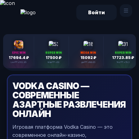
Войти
EPIC WIN
SUPER WIN
MEGA WIN
SUPER WIN
17694.4 ₽
17500 ₽
15092 ₽
17723.85 ₽
Lex*** x552.95
Mak*** x50
gor*** x188.65
Tes*** x79.3
VODKA CASINO —
СОВРЕМЕННЫЕ
АЗАРТНЫЕ РАЗВЛЕЧЕНИЯ
ОНЛАЙН
Игровая платформа Vodka Casino — это
современное онлайн-казино,