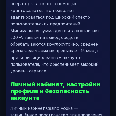
операторы, а также с помощью
криптовалюты, что позволяет
адаптироваться под широкий спектр
пользовательских предпочтений.
Минимальная сумма депозита составляет
500 ₽. Заявки на вывод средств
обрабатываются круглосуточно, среднее
время зачисления не превышает 15 минут
при верифицированном аккаунте
пользователя, что обеспечивает высокий
уровень сервиса.
Личный кабинет, настройки
профиля и безопасность
аккаунта
Личный кабинет Casino Vodka —
защищённое пространство для управления