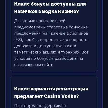
Какие бонусы доступны для
новичков в Водка Казино?
Для новых пользователей
предусмотрены стартовые бонусные
предложения: начисление фриспинов
(FS), кэшбэк в процентах от первого
депозита и доступ к участию в
тематических акциях и турнирах. Все
условия по бонусам размещены на
официальном сайте.
Какие варианты регистрации
предлагает Casino Vodka?
Платформа поддерживает