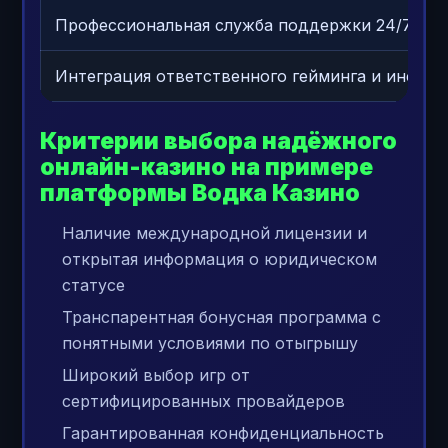
Профессиональная служба поддержки 24/7
Интеграция ответственного гейминга и инстру
Критерии выбора надёжного
онлайн-казино на примере
платформы Водка Казино
Наличие международной лицензии и
открытая информация о юридическом
статусе
Транспарентная бонусная программа с
понятными условиями по отыгрышу
Широкий выбор игр от
сертифицированных провайдеров
Гарантированная конфиденциальность