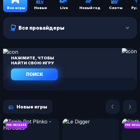
Все игры
Новые
Live
Новый год
Слоты
Рул
Все провайдеры
НАЖМИТЕ, ЧТОБЫ
НАЙТИ СВОЮ ИГРУ
ПОИСК
Новые игры
PRE-RELEASE
PRE-RELE
Triple Pot Plinko - Hercules
Le Digger